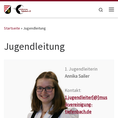
Zum Inhalt springen
Search
Me
Startseite
»
Jugendleitung
Jugendleitung
1. Jugendleiterin
Annika Sailer
Kontakt:
1.jugendleiter[@]mus
ikvereinigung-
tiefenbach.de