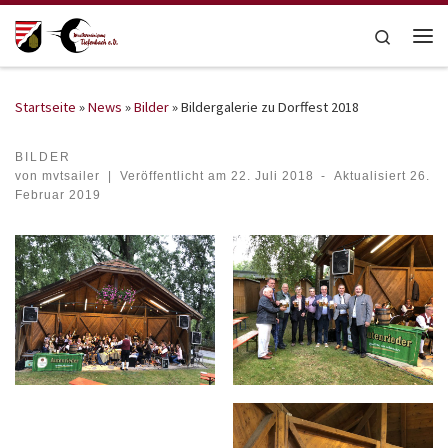
Zum Inhalt springen
Search
Me
Startseite
»
News
»
Bilder
»
Bildergalerie zu Dorffest 2018
BILDER
von
mvtsailer
|
Veröffentlicht am
22. Juli 2018
-
Aktualisiert
26.
Februar 2019