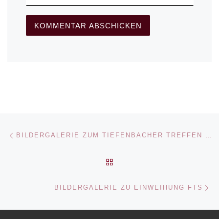
Beitragsnavigation
Vorheriger Beitrag
BILDERGALERIE ZUM TIEFENBACHER TREFFEN 2018
ZURÜCK ZUR BEITRAGSL
Nä
BILDERGALERIE ZU EINWEIHUNG FTS