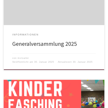
wird Hanna Hentschel, für 20-jährige Tätigkeit werden Julia Böck
und Melanie Wiker geehrt. Wir […]
INFORMATIONEN
Generalversammlung 2025
von
mvtsailer
Veröffentlicht am
30. Januar 2025
Aktualisiert
30. Januar 2025