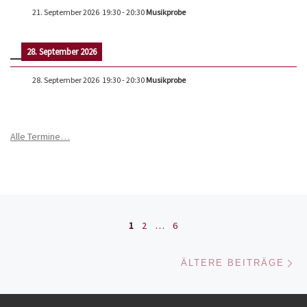
21. September 2026
19:30
-
20:30
Musikprobe
28. September 2026
28. September 2026
19:30
-
20:30
Musikprobe
Alle Termine…
Beitrags-Navigation
1
2
…
6
Äl
ÄLTERE BEITRÄGE