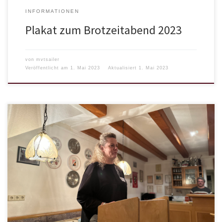
INFORMATIONEN
Plakat zum Brotzeitabend 2023
von
mvtsailer
Veröffentlicht am
1. Mai 2023
Aktualisiert
1. Mai 2023
Im alten Turnus konnten wir am Freitag den 24.02.2023 zu
Jahresbeginn unsere Generalversammlung abhalten. Wie auch
schon bei der außerplanmäßigen Versammlung Ende 2022, waren
wir auch dieses Mal wieder bei der Freiwilligen Feuerwehr
Tiefenbach zu Gast. Neben den alljährlichen Berichten der
Vereinsfunktionäre konnte vor allem die Jugendleiterin Annika
Kraft Fortschritte […]