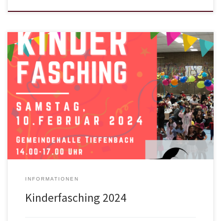
Mit buntem Faschingsprogramm veranstaltet die Musikvereinigung
Tiefenbach am Samstag,10.02., von 14.00-17.00 Uhr, in der
Gemeindehalle Tiefenbach einen Kinderfasching.Während die
Kinder dem Faschingstreiben folgen und durch Spiele und Tänze
denNachmittag genießen, bieten wir Getränke, Kaffee und
Kuchen, sowie kleine Stärkungen an.Bitte beachtet, dass die
Aufsichtspflicht für Kinder während der gesamten Veranstaltung
[…]
INFORMATIONEN
Kinderfasching 2024