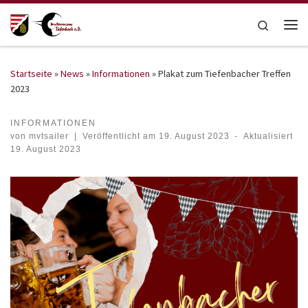
Zum Inhalt springen
Search
Me
Startseite
»
News
»
Informationen
»
Plakat zum Tiefenbacher Treffen
2023
INFORMATIONEN
von
mvtsailer
|
Veröffentlicht am
19. August 2023
-
Aktualisiert
19. August 2023