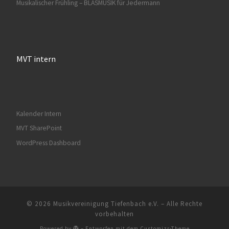
Musikalischer Frühling – BLASMUSIK für Jedermann
MVT intern
Kalender Intern
MVT SharePoint
WordPress Dashboard
© 2026
Musikvereinigung Tiefenbach e.V.
– Alle Rechte
vorbehalten
Powered by
– Entworfen mit dem
Customizr-Theme