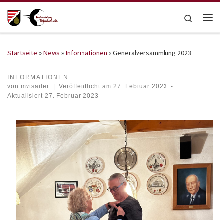
Zum Inhalt springen
Search
Me
Startseite
»
News
»
Informationen
»
Generalversammlung 2023
INFORMATIONEN
von
mvtsailer
|
Veröffentlicht am
27. Februar 2023
-
Aktualisiert
27. Februar 2023